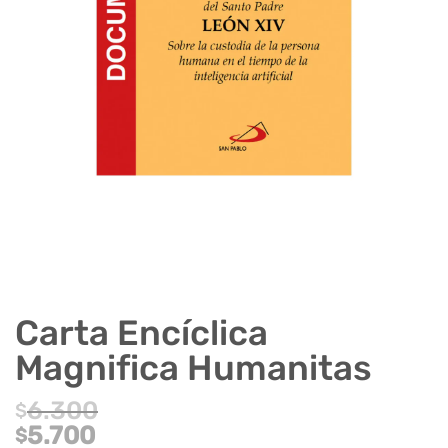
Carta Encíclica
Magnifica Humanitas
6.300
$
El
5.700
$