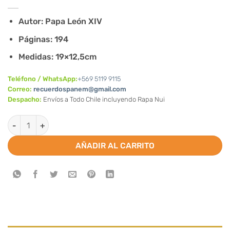
precio
El
original
precio
Autor: Papa León XIV
era:
actual
Páginas: 194
$6.300.
es:
$5.700.
Medidas: 19×12,5cm
Teléfono / WhatsApp:
+569 5119 9115
Correo:
recuerdospanem@gmail.com
Despacho:
Envíos a Todo Chile incluyendo Rapa Nui
Carta Encíclica Magnifica Humanitas cantidad
AÑADIR AL CARRITO