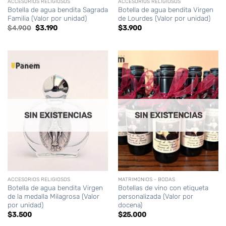
ACCESORIOS RELIGIOSOS
ACCESORIOS RELIGIOSOS
Botella de agua bendita Sagrada
Botella de agua bendita Virgen
Familia (Valor por unidad)
de Lourdes (Valor por unidad)
El
El
$
4.900
$
3.190
$
3.900
precio
precio
original
actual
era:
es:
$4.900.
$3.190.
SIN EXISTENCIAS
SIN EXISTENCIAS
ACCESORIOS RELIGIOSOS
MATRIMONIOS - BODAS
Botella de agua bendita Virgen
Botellas de vino con etiqueta
de la medalla Milagrosa (Valor
personalizada (Valor por
por unidad)
docena)
$
3.500
$
25.000