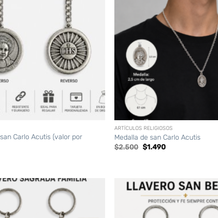
+
ARTÍCULOS RELIGIOSOS
san Carlo Acutis (valor por
Medalla de san Carlo Acutis
El
El
$
2.500
$
1.490
precio
precio
original
actual
era:
es:
$2.500.
$1.490.