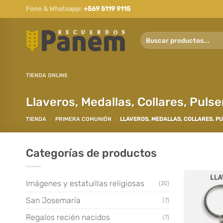
Saltar
Fono & Whatsapp:
+569 5119 9115
al
contenido
Buscar
por:
TIENDA ONLINE
Llaveros, Medallas, Collares, Pulser
TIENDA
/
PRIMERA COMUNIÓN
/
LLAVEROS, MEDALLAS, COLLARES, PUL
Categorías de productos
Imágenes y estatuillas religiosas
(20)
San Josemaría
(7)
Regalos recién nacidos
(7)