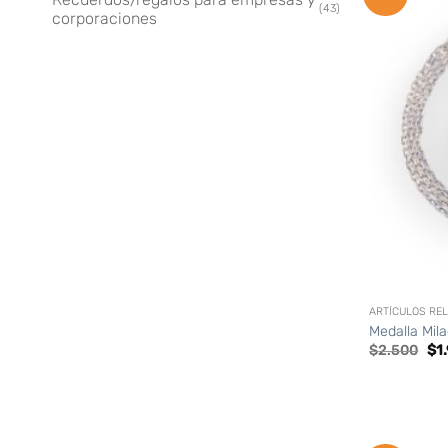
(43)
corporaciones
+
ARTÍCULOS REL
Medalla Mil
El
$
2.500
$
1
pre
ori
era
$2.