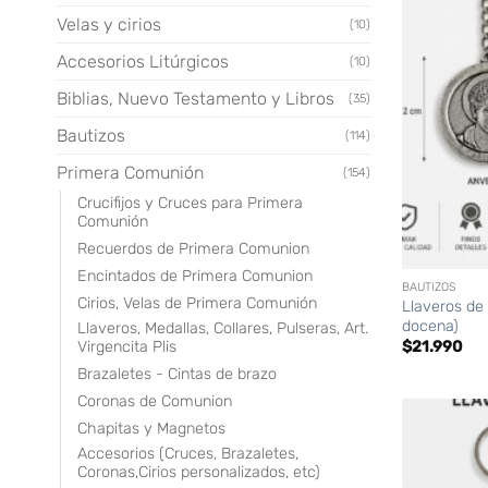
Velas y cirios
(10)
Accesorios Litúrgicos
(10)
Biblias, Nuevo Testamento y Libros
(35)
Bautizos
(114)
Primera Comunión
(154)
Crucifijos y Cruces para Primera
Comunión
Recuerdos de Primera Comunion
+
Encintados de Primera Comunion
BAUTIZOS
Cirios, Velas de Primera Comunión
Llaveros de 
docena)
Llaveros, Medallas, Collares, Pulseras, Art.
Virgencita Plis
$
21.990
Brazaletes - Cintas de brazo
Coronas de Comunion
Chapitas y Magnetos
Accesorios (Cruces, Brazaletes,
Coronas,Cirios personalizados, etc)