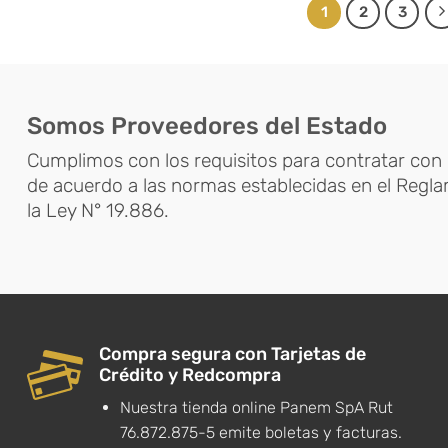
1
2
3
Somos Proveedores del Estado
Cumplimos con los requisitos para contratar con 
de acuerdo a las normas establecidas en el Regl
la Ley N° 19.886.
Compra segura con Tarjetas de
Crédito y Redcompra
Nuestra tienda online Panem SpA Rut
76.872.875-5 emite boletas y facturas.