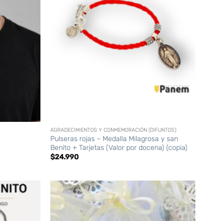
+
AGRADECIMIENTOS Y CONMEMORACIÓN (DIFUNTOS)
Pulseras rojas – Medalla Milagrosa y san
Benito + Tarjetas (Valor por docena) (copia)
$
24.990