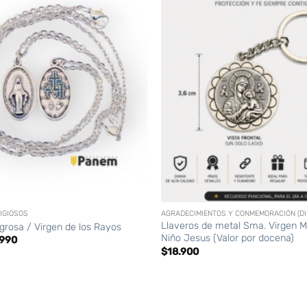
+
IGIOSOS
AGRADECIMIENTOS Y CONMEMORACIÓN (DI
Llaveros de metal Sma. Virgen M
agrosa / Virgen de los Rayos
Niño Jesus (Valor por docena)
El
.990
cio
precio
$
18.900
ginal
actual
:
es:
500.
$1.990.