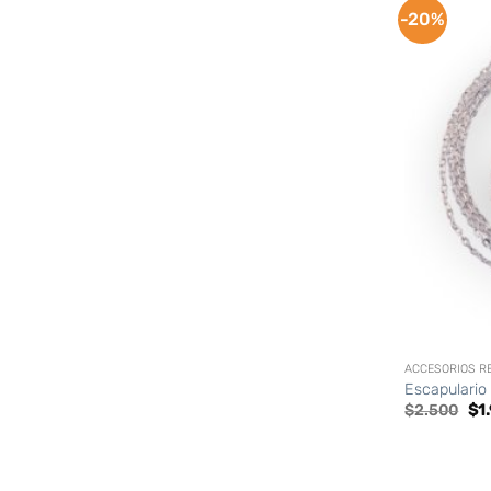
-20%
+
ACCESORIOS R
Escapulario 
El
$
2.500
$
1
pre
ori
era
$2.