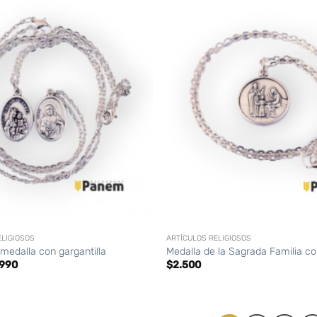
+
ELIGIOSOS
ARTÍCULOS RELIGIOSOS
medalla con gargantilla
Medalla de la Sagrada Familia co
El
.990
$
2.500
cio
precio
ginal
actual
:
es:
500.
$1.990.