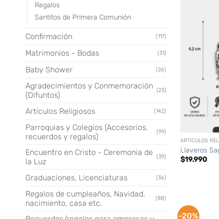
Regalos
Santitos de Primera Comunión
Confirmación
(117)
Matrimonios - Bodas
(31)
Baby Shower
(26)
Agradecimientos y Conmemoración
(23)
(Difuntos)
Artículos Religiosos
(142)
+
Parroquias y Colegios (Accesorios,
(99)
recuerdos y regalos)
ARTÍCULOS REL
Llaveros Sa
Encuentro en Cristo - Ceremonia de
(39)
$
19.990
la Luz
Graduaciones, Licenciaturas
(36)
Regalos de cumpleaños, Navidad,
(88)
nacimiento, casa etc.
-20%
Recuerdos/regalos para empresas y