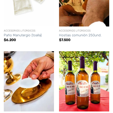
ACCESORIOS LITÚRGICOS
ACCESORIOS LITÚRGICOS
Paño Manutergio (toalla)
Hostias comunión 250und.
$
6.200
$
7.500