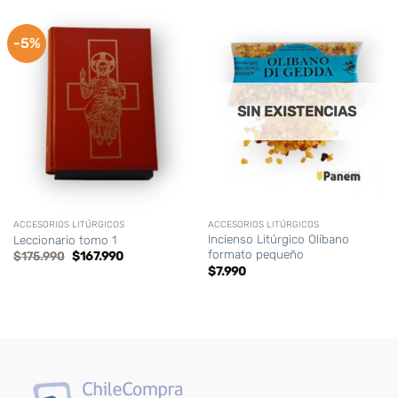
-5%
SIN EXISTENCIAS
ACCESORIOS LITÚRGICOS
ACCESORIOS LITÚRGICOS
Incienso Litúrgico Olíbano
Leccionario tomo 1
formato pequeño
El
El
$
175.990
$
167.990
precio
precio
$
7.990
original
actual
era:
es:
$175.990.
$167.990.