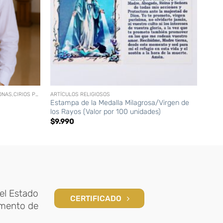
+
+
ACCESORIOS (CRUCES, BRAZALETES, CORONAS,CIRIOS PERSONALIZADOS, ETC)
ARTÍCULOS RELIGIOSOS
Estampa de la Medalla Milagrosa/Virgen de
Cruz
los Rayos (Valor por 100 unidades)
$
1.3
$
9.990
el Estado
CERTIFICADO
amento de