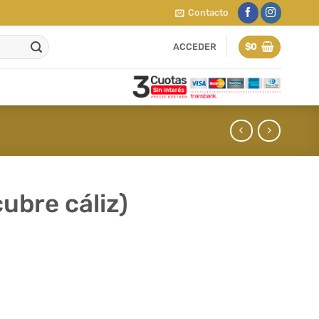
Contacto
ACCEDER
$
0
cubre cáliz)