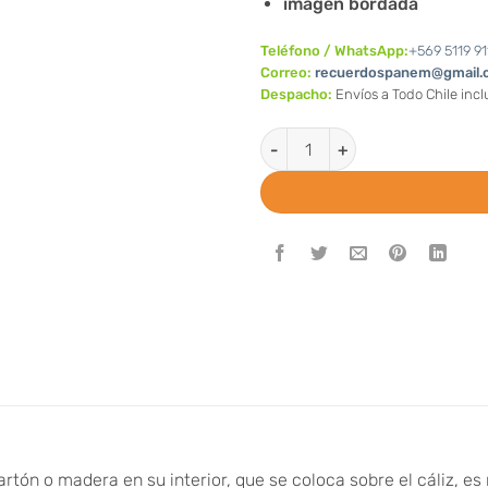
imagen bordada
Teléfono / WhatsApp:
+569 5119 91
Correo:
recuerdospanem@gmail.
Despacho:
Envíos a Todo Chile inc
Paño Paila (cubre cáliz) cantid
artón o madera en su interior, que se coloca sobre el cáliz, es