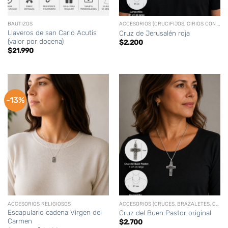
BAUTIZOS
ACCESORIOS (CRUCIFIJOS, CIRIOS CON LOGO, VELAS, ETC)
Llaveros de san Carlo Acutis
Cruz de Jerusalén roja
(valor por docena)
$
2.200
$
21.990
-13%
ACCESORIOS RELIGIOSOS
ACCESORIOS (CRUCES, BRAZALETES, CORONAS,CIRIOS PERSONALIZADOS, ETC)
Escapulario cadena Virgen del
Cruz del Buen Pastor original
Carmen
$
2.700