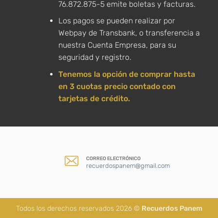
76.872.875-5 emite boletas y facturas.
Los pagos se pueden realizar por
Webpay de Transbank, o transferencia a
nuestra Cuenta Empresa, para su
seguridad y registro.
Tenemos la opción de comprar hasta
en 3 cuotas precio contado con
tarjetas de crédito.
CORREO ELECTRÓNICO
recuerdospanem@gmail.com
Todos los derechos reservados 2026 ©
Recuerdos Panem