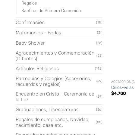
Regalos
Santitos de Primera Comunión
Confirmación
(117)
Matrimonios - Bodas
(31)
Baby Shower
(26)
Agradecimientos y Conmemoración
(23)
(Difuntos)
Artículos Religiosos
(142)
+
Parroquias y Colegios (Accesorios,
(99)
recuerdos y regalos)
Cirios-Vela
Encuentro en Cristo - Ceremonia de
$
4.700
(39)
la Luz
Graduaciones, Licenciaturas
(36)
Regalos de cumpleaños, Navidad,
(88)
nacimiento, casa etc.
Recuerdos/regalos para empresas y