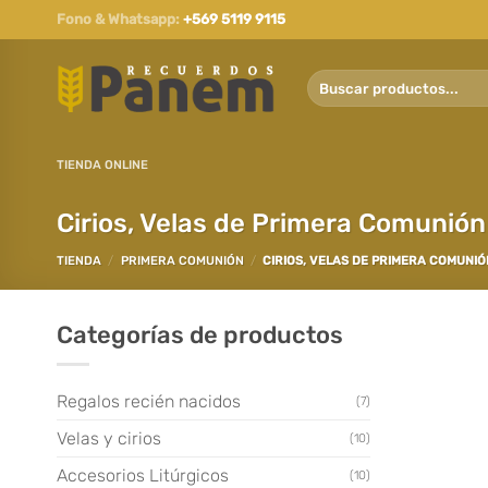
Saltar
Fono & Whatsapp:
+569 5119 9115
al
contenido
Buscar
por:
TIENDA ONLINE
Cirios, Velas de Primera Comunión
TIENDA
/
PRIMERA COMUNIÓN
/
CIRIOS, VELAS DE PRIMERA COMUNIÓ
Categorías de productos
Regalos recién nacidos
(7)
Velas y cirios
(10)
Accesorios Litúrgicos
(10)