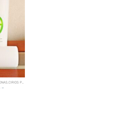
ACCESORIOS (CRUCES, BRAZALETES, CORONAS,CIRIOS PERSONALIZADOS, ETC)
o –