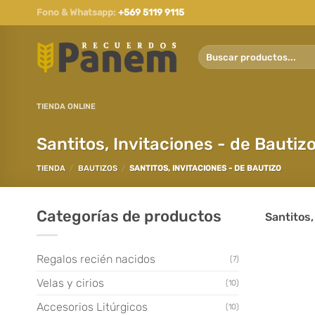
Saltar
Fono & Whatsapp:
+569 5119 9115
al
contenido
Buscar
por:
TIENDA ONLINE
Santitos, Invitaciones - de Bautiz
TIENDA
/
BAUTIZOS
/
SANTITOS, INVITACIONES - DE BAUTIZO
Categorías de productos
Santitos,
Regalos recién nacidos
(7)
Velas y cirios
(10)
Accesorios Litúrgicos
(10)