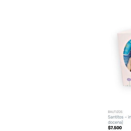
+
BAUTIZOS
Santitos – i
docena)
$
7.500