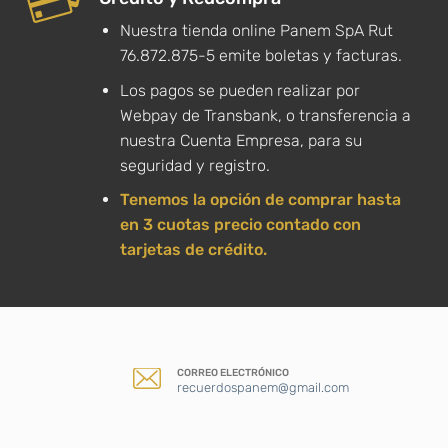
Nuestra tienda online Panem SpA Rut
76.872.875-5 emite boletas y facturas.
Los pagos se pueden realizar por
Webpay de Transbank, o transferencia a
nuestra Cuenta Empresa, para su
seguridad y registro.
Tenemos la opción de comprar hasta
en 3 cuotas precio contado con
tarjetas de crédito.
CORREO ELECTRÓNICO
recuerdospanem@gmail.com