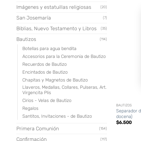
Imágenes y estatuillas religiosas
(20)
San Josemaría
(7)
Biblias, Nuevo Testamento y Libros
(35)
Bautizos
(114)
Botellas para agua bendita
Accesorios para la Ceremonia de Bautizo
Recuerdos de Bautizo
Encintados de Bautizo
Chapitas y Magnetos de Bautizo
Llaveros, Medallas, Collares, Pulseras, Art.
Virgencita Plis
+
Cirios - Velas de Bautizo
BAUTIZOS
Regalos
Separador de
Santitos, Invitaciones - de Bautizo
docena)
$
6.500
Primera Comunión
(154)
Confirmación
(117)