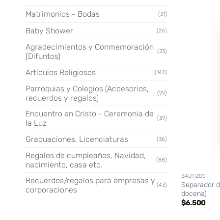
Matrimonios - Bodas
(31)
Baby Shower
(26)
Agradecimientos y Conmemoración
(23)
(Difuntos)
Artículos Religiosos
(142)
Parroquias y Colegios (Accesorios,
(99)
recuerdos y regalos)
Encuentro en Cristo - Ceremonia de
(39)
la Luz
Graduaciones, Licenciaturas
(36)
Regalos de cumpleaños, Navidad,
+
(88)
nacimiento, casa etc.
BAUTIZOS
Recuerdos/regalos para empresas y
Separador de
(43)
corporaciones
docena)
$
6.500