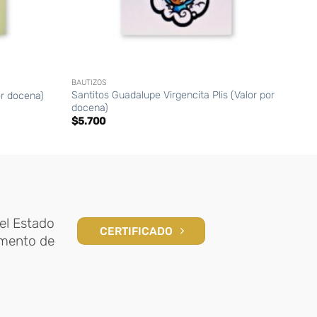
+
+
BAUTIZOS
BAUTI
Santitos Guadalupe Virgencita Plis (Valor por
or docena)
Sant
docena)
$
5.
$
5.700
el Estado
CERTIFICADO
amento de