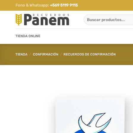
Saltar
Fono & Whatsapp:
+569 5119 9115
al
Buscar
contenido
por:
TIENDA ONLINE
TIENDA
/
CONFIRMACIÓN
/
RECUERDOS DE CONFIRMACIÓN