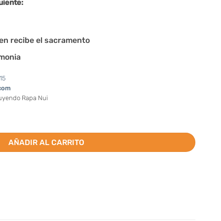
uiente:
en recibe el sacramento
emonia
15
com
luyendo Rapa Nui
to (Valor por docena) cantidad
AÑADIR AL CARRITO