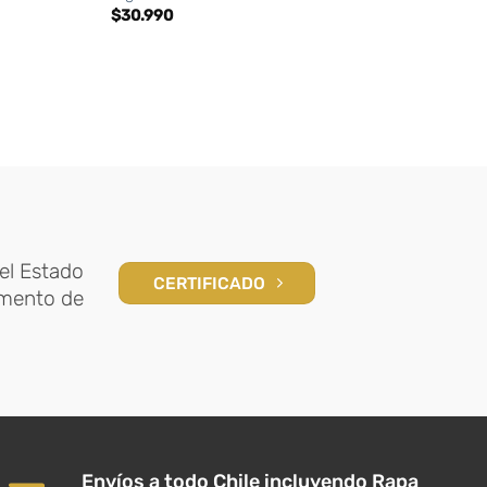
$
30.990
el Estado
CERTIFICADO
amento de
Envíos a todo Chile incluyendo Rapa