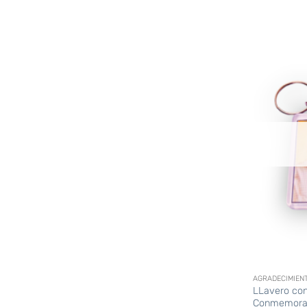
+
AGRADECIMIEN
LLavero con
Conmemorac