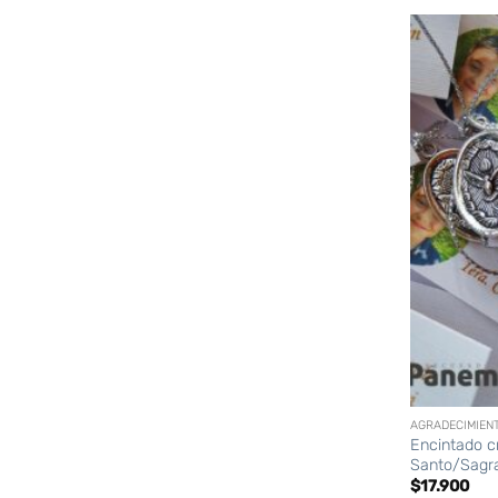
+
AGRADECIMIEN
Encintado c
Santo/Sagra
$
17.900