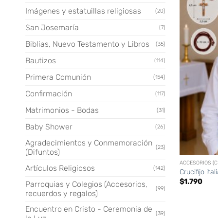
Imágenes y estatuillas religiosas
(20)
San Josemaría
(7)
Biblias, Nuevo Testamento y Libros
(35)
Bautizos
(114)
Primera Comunión
(154)
Confirmación
(117)
Matrimonios - Bodas
(31)
Baby Shower
(26)
Agradecimientos y Conmemoración
+
(23)
(Difuntos)
Artículos Religiosos
(142)
Crucifijo it
$
1.790
Parroquias y Colegios (Accesorios,
(99)
recuerdos y regalos)
Encuentro en Cristo - Ceremonia de
(39)