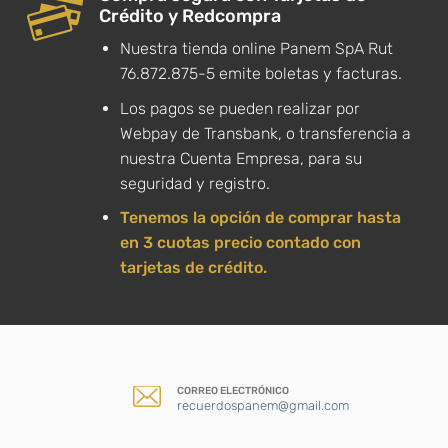
Crédito y Redcompra
Nuestra tienda online Panem SpA Rut
76.872.875-5 emite boletas y facturas.
Los pagos se pueden realizar por
Webpay de Transbank, o transferencia a
nuestra Cuenta Empresa, para su
seguridad y registro.
Tenemos la opción de comprar hasta
en 3 cuotas precio contado con
tarjetas de crédito.
CORREO ELECTRÓNICO
recuerdospanem@gmail.com