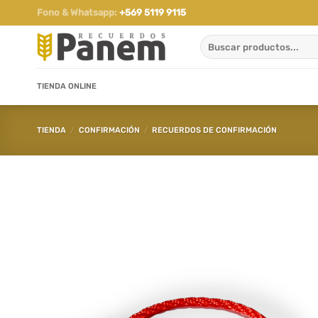
Saltar
Fono & Whatsapp:
+569 5119 9115
al
Buscar
contenido
por:
TIENDA ONLINE
TIENDA
/
CONFIRMACIÓN
/
RECUERDOS DE CONFIRMACIÓN