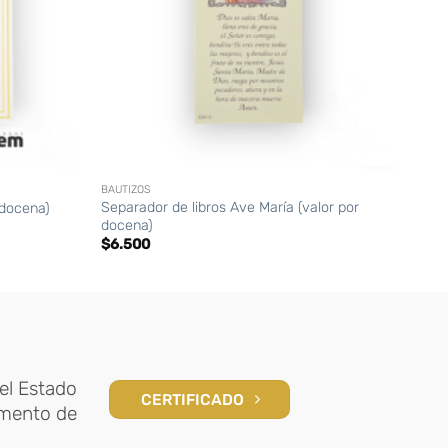
+
+
BAUTIZOS
CHAPI
Separador de libros Ave María (valor por
Magn
 docena)
docena)
(Val
$
6.500
$
12.
el Estado
CERTIFICADO
amento de