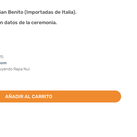
an Benito (Importadas de Italia).
n datos de la ceremonia.
15
com
luyendo Rapa Nui
astor san Benito + Tarjetas (Valor por docena) cantidad
AÑADIR AL CARRITO