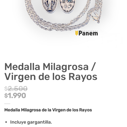
Medalla Milagrosa /
Virgen de los Rayos
2.500
$
El
1.990
$
precio
El
original
precio
Medalla Milagrosa de la Virgen de los Rayos
era:
actual
$2.500.
es:
Incluye gargantilla.