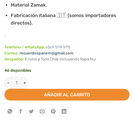
$1.990.
Material Zamak.
Fabricación italiana 🇮🇹 (somos importadores
directos).
.
Teléfono / WhatsApp:
+569 5119 9115
Correo:
recuerdospanem@gmail.com
Despacho:
Envíos a Todo Chile incluyendo Rapa Nui
46 disponibles
Medalla Milagrosa / Virgen de los Rayos cantidad
AÑADIR AL CARRITO