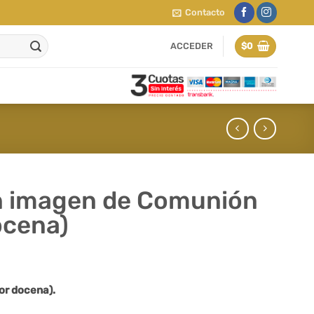
Contacto
ACCEDER
$
0
n imagen de Comunión
ocena)
or docena).