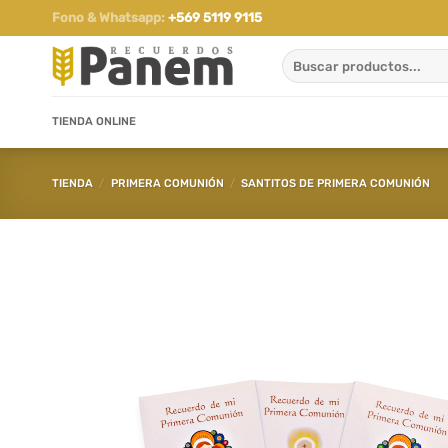
Saltar
Fono & Whatsapp:
+569 5119 9115
al
Buscar
contenido
por:
TIENDA ONLINE
TIENDA
/
PRIMERA COMUNIÓN
/
SANTITOS DE PRIMERA COMUNIÓN