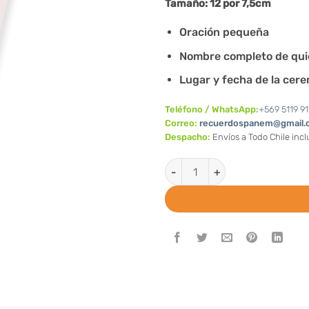
Tamaño: 12 por 7,5cm
Oración pequeña
Nombre completo de qui
Lugar y fecha de la cer
Teléfono / WhatsApp:
+569 5119 91
Correo:
recuerdospanem@gmail.
Despacho:
Envíos a Todo Chile inc
Santitos con imagen de Comun