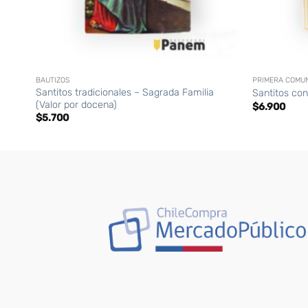
+
+
BAUTIZOS
PRIMERA COMU
Santitos tradicionales – Sagrada Familia
Santitos con
(Valor por docena)
$
6.900
$
5.700