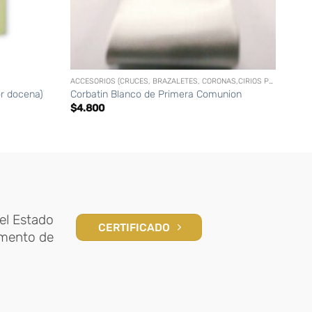
+
+
ACCESORIOS (CRUCES, BRAZALETES, CORONAS,CIRIOS PERSONALIZADOS, ETC)
or docena)
Corbatin Blanco de Primera Comunion
Coron
$
4.800
$
5.
el Estado
CERTIFICADO
amento de