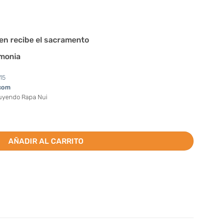
en recibe el sacramento
emonia
15
com
luyendo Rapa Nui
ión (Valor por docena) cantidad
AÑADIR AL CARRITO