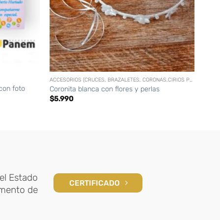
+
+
ACCESORIOS (CRUCES, BRAZALETES, CORONAS,CIRIOS PERSONALIZADOS, ETC)
con foto
Coronita blanca con flores y perlas
Bolsa
$
5.990
$
4.
el Estado
CERTIFICADO
amento de