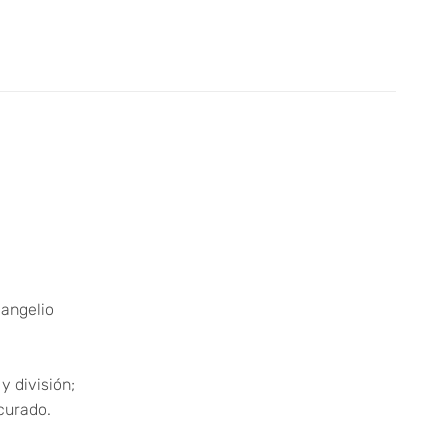
vangelio
 división;
curado.