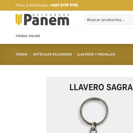
Saltar
Fono & Whatsapp:
+569 5119 9115
al
Buscar
contenido
por:
TIENDA ONLINE
TIENDA
/
ARTÍCULOS RELIGIOSOS
/
LLAVEROS Y MEDALLAS