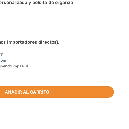
personalizada y bolsita de organza
mos importadores directos).
15
com
luyendo Rapa Nui
or por docena) cantidad
AÑADIR AL CARRITO