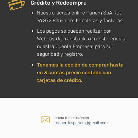
Crédito y Redcompra
Nuestra tienda online Panem SpA Rut
76.872.875-5 emite boletas y facturas.
Los pagos se pueden realizar por
Webpay de Transbank, o transferencia a
nuestra Cuenta Empresa, para su
seguridad y registro.
Tenemos la opción de comprar hasta
en 3 cuotas precio contado con
tarjetas de crédito.
CORREO ELECTRÓNICO
recuerdospanem@gmail.com