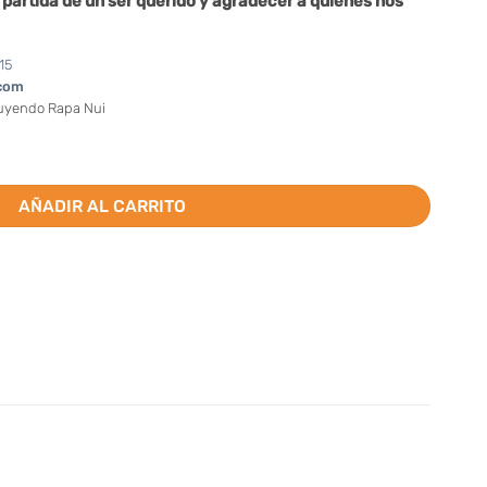
partida de un ser querido y agradecer a quienes nos
15
com
luyendo Rapa Nui
onmemoración (Valor por docena) cantidad
AÑADIR AL CARRITO