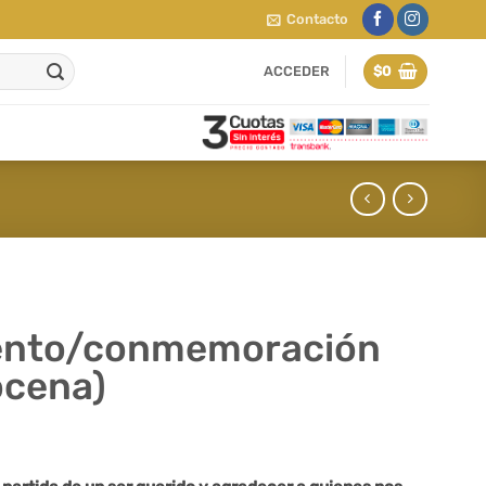
Contacto
ACCEDER
$
0
ento/conmemoración
ocena)