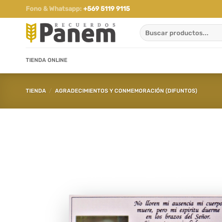
Saltar
Fono & Whatsapp:
+569 5119 9115
al
Buscar
contenido
por:
TIENDA ONLINE
TIENDA
/
AGRADECIMIENTOS Y CONMEMORACIÓN (DIFUNTOS)