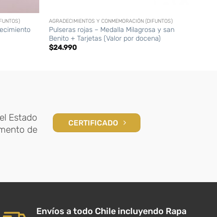
+
+
FUNTOS)
AGRADECIMIENTOS Y CONMEMORACIÓN (DIFUNTOS)
AGRAD
ecimiento
Pulseras rojas – Medalla Milagrosa y san
Cruci
Benito + Tarjetas (Valor por docena)
doce
$
24.990
$
25
el Estado
CERTIFICADO
amento de
Envíos a todo Chile incluyendo Rapa