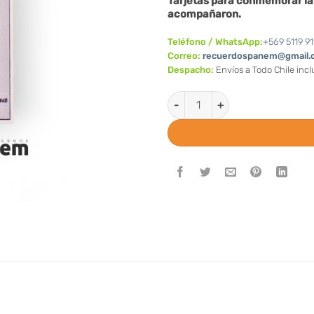
Tarjetas para conmemorar la 
acompañaron.
Teléfono / WhatsApp:
+569 5119 91
Correo:
recuerdospanem@gmail.
Despacho:
Envíos a Todo Chile inc
Santitos de Agradecimiento/c