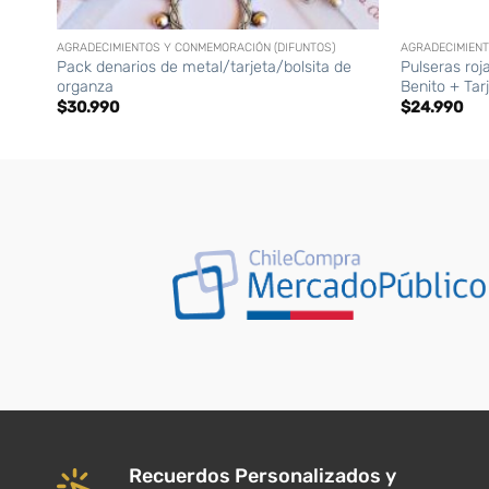
+
+
AGRADECIMIENTOS Y CONMEMORACIÓN (DIFUNTOS)
AGRADECIMIENT
Pack denarios de metal/tarjeta/bolsita de
Pulseras roj
organza
Benito + Tar
$
30.990
$
24.990
Recuerdos Personalizados y