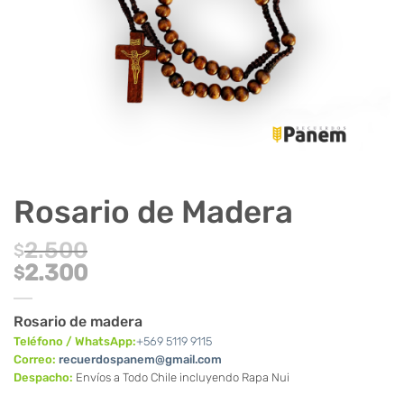
Rosario de Madera
2.500
$
El
2.300
$
precio
El
original
precio
Rosario de madera
era:
actual
Teléfono / WhatsApp:
+569 5119 9115
$2.500.
es:
Correo:
recuerdospanem@gmail.com
$2.300.
Despacho:
Envíos a Todo Chile incluyendo Rapa Nui