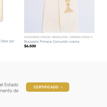
+
+
ACCESORIOS (CRUCES, BRAZALETES, CORONAS,CIRIOS PERSONALIZADOS, ETC)
BAUTI
Valor por
Brazalete Primera Comunión crema
Sant
$
6.500
$
5.
el Estado
CERTIFICADO
amento de