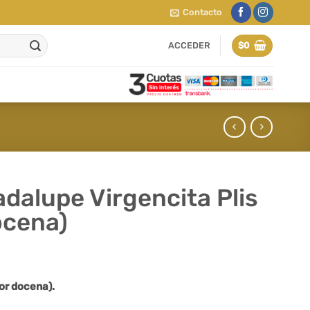
Contacto
ACCEDER
$
0
dalupe Virgencita Plis
ocena)
or docena).