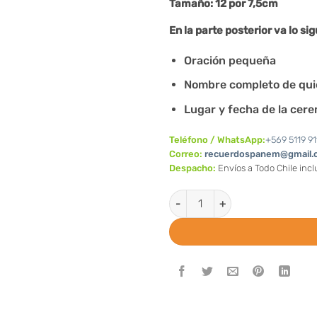
Tamaño: 12 por 7,5cm
En la parte posterior va lo sig
Oración pequeña
Nombre completo de qui
Lugar y fecha de la cer
Teléfono / WhatsApp:
+569 5119 91
Correo:
recuerdospanem@gmail.
Despacho:
Envíos a Todo Chile inc
Santitos Guadalupe Virgencita 