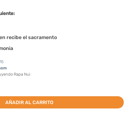
uiente:
en recibe el sacramento
emonia
15
com
luyendo Rapa Nui
Plis (Valor por docena) cantidad
AÑADIR AL CARRITO