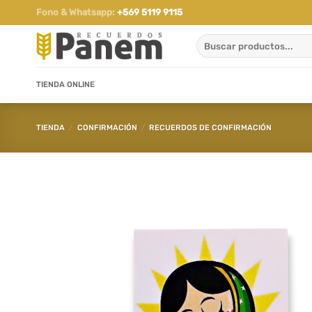
Saltar
Fono & Whatsapp:
+569 5119 9115
al
Buscar
contenido
por:
TIENDA ONLINE
TIENDA
/
CONFIRMACIÓN
/
RECUERDOS DE CONFIRMACIÓN