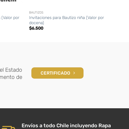
+
+
BAUTIZOS
BAUTI
(Valor por
Invitaciones para Bautizo niña (Valor por
Santi
docena)
doce
$
6.500
$
6.
el Estado
CERTIFICADO
amento de
Envíos a todo Chile incluyendo Rapa