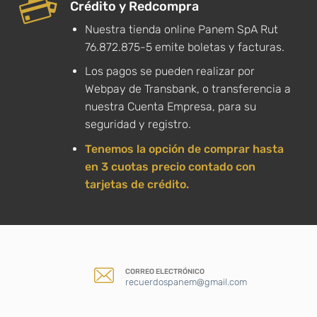
Crédito y Redcompra
Nuestra tienda online Panem SpA Rut
76.872.875-5 emite boletas y facturas.
Los pagos se pueden realizar por
Webpay de Transbank, o transferencia a
nuestra Cuenta Empresa, para su
seguridad y registro.
Tenemos la opción de comprar hasta
en 3 cuotas precio contado con
tarjetas de crédito.
CORREO ELECTRÓNICO
recuerdospanem@gmail.com