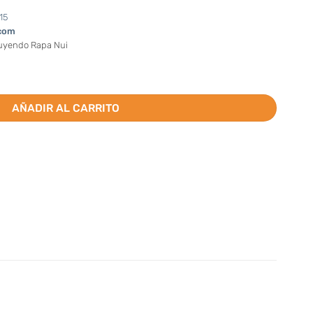
15
com
luyendo Rapa Nui
r docena) cantidad
AÑADIR AL CARRITO