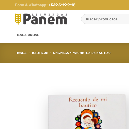
Saltar
Fono & Whatsapp:
+569 5119 9115
al
Buscar
contenido
por:
TIENDA ONLINE
TIENDA
/
BAUTIZOS
/
CHAPITAS Y MAGNETOS DE BAUTIZO