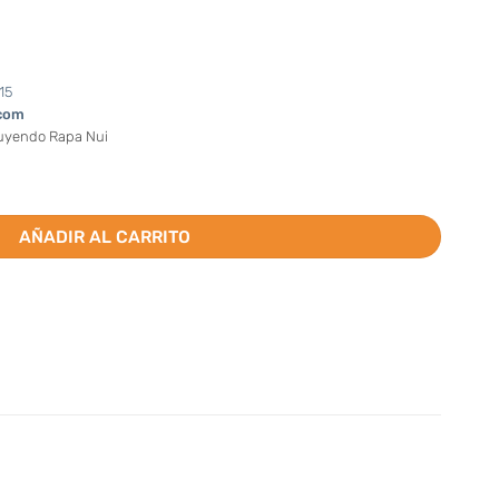
15
com
luyendo Rapa Nui
de niña (Valor por docena) cantidad
AÑADIR AL CARRITO