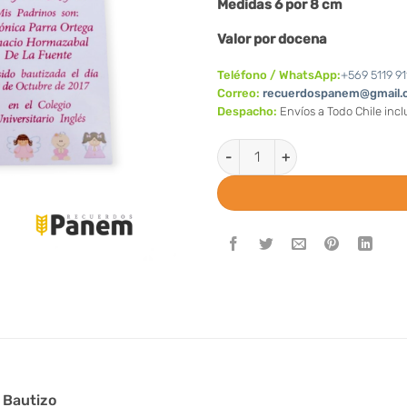
Medidas 6 por 8 cm
Valor por docena
Teléfono / WhatsApp:
+569 5119 91
Correo:
recuerdospanem@gmail.
Despacho:
Envíos a Todo Chile inc
Magnetos de Bautizo con foto 
 Bautizo