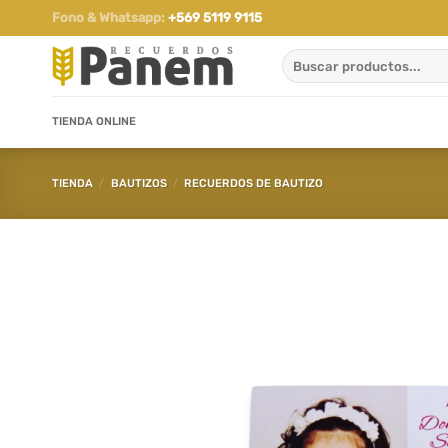
Saltar
Fono & Whatsapp:
+569 5119 9115
al
Buscar
contenido
por:
TIENDA ONLINE
TIENDA
/
BAUTIZOS
/
RECUERDOS DE BAUTIZO