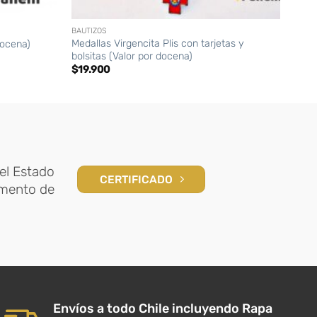
+
+
BAUTIZOS
BAUTI
Medallas Virgencita Plis con tarjetas y
Santi
docena)
bolsitas (Valor por docena)
doce
$
19.900
$
5.
el Estado
CERTIFICADO
amento de
Envíos a todo Chile incluyendo Rapa