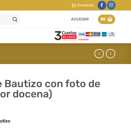
Contacto
ACCEDER
$
0
 Bautizo con foto de
por docena)
utizo