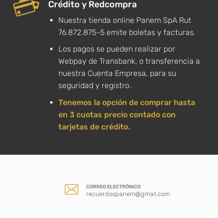
Crédito y Redcompra
Nuestra tienda online Panem SpA Rut
76.872.875-5 emite boletas y facturas.
Los pagos se pueden realizar por
Webpay de Transbank, o transferencia a
nuestra Cuenta Empresa, para su
seguridad y registro.
Tenemos la opción de comprar hasta
en 3 cuotas precio contado con
tarjetas de crédito.
CORREO ELECTRÓNICO
recuerdospanem@gmail.com