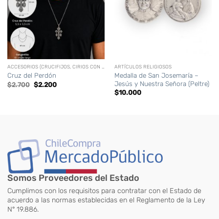
ACCESORIOS (CRUCIFIJOS, CIRIOS CON LOGO, VELAS, ETC)
ARTÍCULOS RELIGIOSOS
Medalla de San Josemaría –
Cruz del Perdón
Jesús y Nuestra Señora (Peltre)
El
El
$
2.700
$
2.200
precio
precio
$
10.000
original
actual
era:
es:
$2.700.
$2.200.
Somos Proveedores del Estado
Cumplimos con los requisitos para contratar con el Estado de
acuerdo a las normas establecidas en el Reglamento de la Ley
N° 19.886.