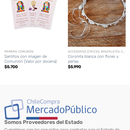
PRIMERA COMUNIÓN
ACCESORIOS (CRUCES, BRAZALETES, CORONAS,CIRIOS PERSONALIZADOS, ETC)
Santitos con imagen de
Coronita blanca con flores y
Comunión (Valor por docena)
perlas
$
5.700
$
5.990
Somos Proveedores del Estado
Cumplimos con los requisitos para contratar con el Estado de