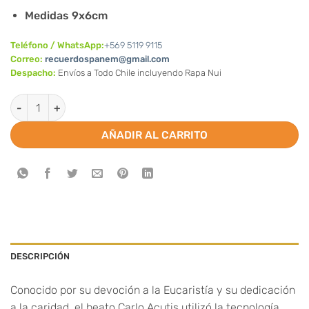
Medidas 9x6cm
Teléfono / WhatsApp:
+569 5119 9115
Correo:
recuerdospanem@gmail.com
Despacho:
Envíos a Todo Chile incluyendo Rapa Nui
Estampas de Carlo Acutis (valor por 100 unidades) cantidad
AÑADIR AL CARRITO
DESCRIPCIÓN
Conocido por su devoción a la Eucaristía y su dedicación
a la caridad, el beato Carlo Acutis utilizó la tecnología