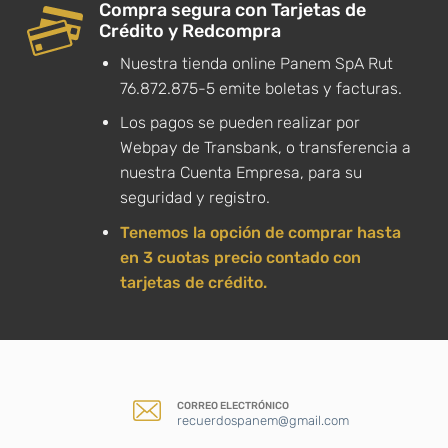
Compra segura con Tarjetas de
Crédito y Redcompra
Nuestra tienda online Panem SpA Rut
76.872.875-5 emite boletas y facturas.
Los pagos se pueden realizar por
Webpay de Transbank, o transferencia a
nuestra Cuenta Empresa, para su
seguridad y registro.
Tenemos la opción de comprar hasta
en 3 cuotas precio contado con
tarjetas de crédito.
CORREO ELECTRÓNICO
recuerdospanem@gmail.com