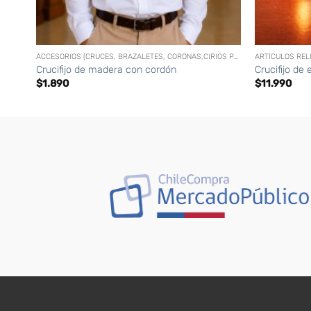
+
+
ACCESORIOS (CRUCES, BRAZALETES, CORONAS,CIRIOS PERSONALIZADOS, ETC)
ARTÍCULOS REL
Crucifijo de madera con cordón
Crucifijo de 
$
1.890
$
11.990