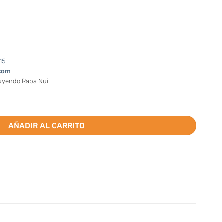
15
com
luyendo Rapa Nui
io) cantidad
AÑADIR AL CARRITO