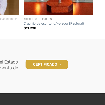
+
+
ACCESORIOS (CRUCES, BRAZALETES, CORONAS,CIRIOS PERSONALIZADOS, ETC)
ARTÍCULOS RELIGIOSOS
ACCES
Crucifijo de escritorio/velador (Pastoral)
Cruci
$
11.990
$
1.7
el Estado
CERTIFICADO
amento de