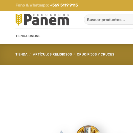
Saltar
Fono & Whatsapp:
+569 5119 9115
al
Buscar
contenido
por:
TIENDA ONLINE
TIENDA
/
ARTÍCULOS RELIGIOSOS
/
CRUCIFIJOS Y CRUCES