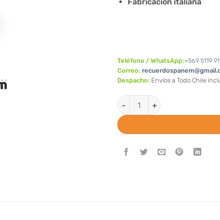
Fabricación italiana
Teléfono / WhatsApp:
+569 5119 91
Correo:
recuerdospanem@gmail.
Despacho:
Envíos a Todo Chile inc
Cruz para solapa (Valor unitar