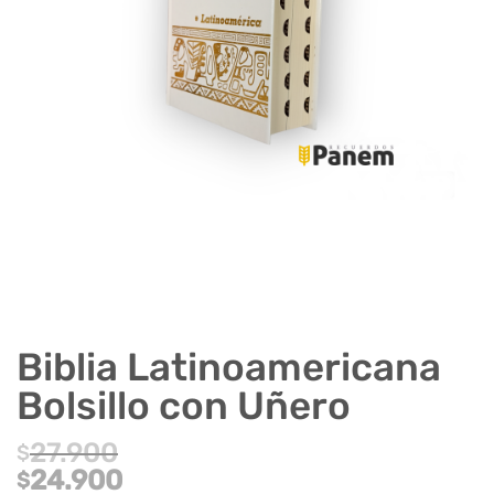
Biblia Latinoamericana
Bolsillo con Uñero
27.900
$
El
24.900
$