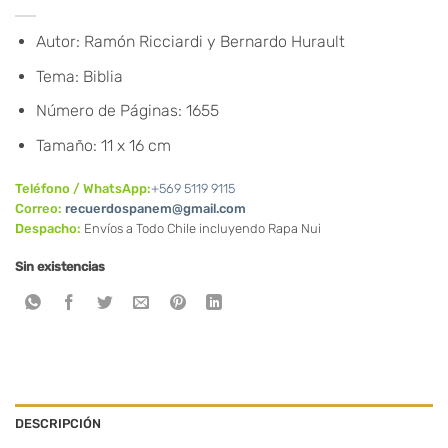
precio
El
original
precio
Autor: Ramón Ricciardi y Bernardo Hurault
era:
actual
Tema: Biblia
$27.900.
es:
$24.900.
Número de Páginas: 1655
Tamaño: 11 x 16 cm
Teléfono / WhatsApp:
+569 5119 9115
Correo:
recuerdospanem@gmail.com
Despacho:
Envíos a Todo Chile incluyendo Rapa Nui
Sin existencias
DESCRIPCIÓN