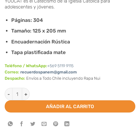
precio
YOUCAT es el Catecismo de la Iglesia Católica para
era:
actual
adolescentes y jóvenes.
$15.850.
es:
Páginas: 304
$12.990.
Tamaño: 125 x 205 mm
Encuadernación Rústica
Tapa plastificada mate
Teléfono / WhatsApp:
+569 5119 9115
Correo:
recuerdospanem@gmail.com
Despacho:
Envíos a Todo Chile incluyendo Rapa Nui
Youcat Latinoamérica cantidad
AÑADIR AL CARRITO