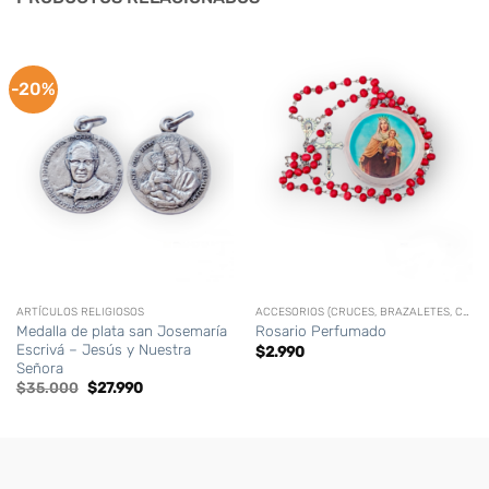
-20%
ARTÍCULOS RELIGIOSOS
ACCESORIOS (CRUCES, BRAZALETES, CORONAS,CIRIOS PERSONALIZADOS, ETC)
Medalla de plata san Josemaría
Rosario Perfumado
Escrivá – Jesús y Nuestra
$
2.990
Señora
El
El
$
35.000
$
27.990
precio
precio
original
actual
era:
es:
$35.000.
$27.990.