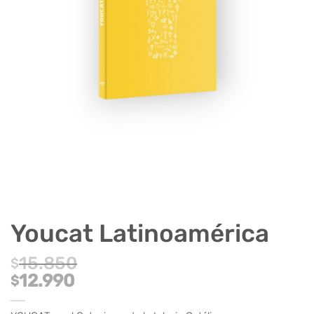
Youcat Latinoamérica
15.850
$
El
12.990
$
precio
El
original