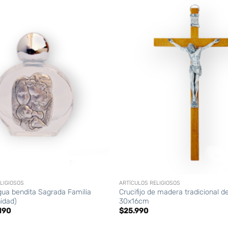
+
LIGIOSOS
ARTÍCULOS RELIGIOSOS
gua bendita Sagrada Familia
Crucifijo de madera tradicional d
nidad)
30x16cm
El
190
$
25.990
cio
precio
inal
actual