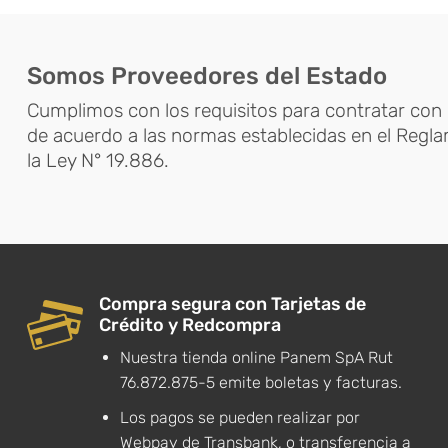
es:
900.
$3.190.
Somos Proveedores del Estado
Cumplimos con los requisitos para contratar con 
de acuerdo a las normas establecidas en el Regl
la Ley N° 19.886.
Compra segura con Tarjetas de
Crédito y Redcompra
Nuestra tienda online Panem SpA Rut
76.872.875-5 emite boletas y facturas.
Los pagos se pueden realizar por
Webpay de Transbank, o transferencia a