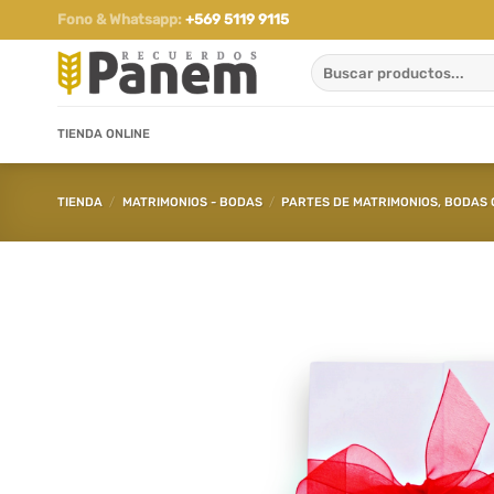
Saltar
Fono & Whatsapp:
+569 5119 9115
al
Buscar
contenido
por:
TIENDA ONLINE
TIENDA
/
MATRIMONIOS - BODAS
/
PARTES DE MATRIMONIOS, BODAS