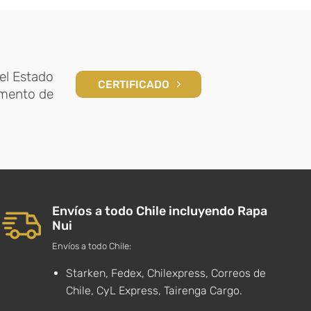
el Estado
CERTIFICADO
amento de
Envíos a todo Chile incluyendo Rapa
Nui
Envíos a todo Chile:
Starken, Fedex, Chilexpress, Correos de
Chile, CyL Express, Tairenga Cargo.