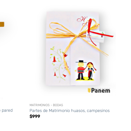
+
+
MATRIMONIOS - BODAS
MATRI
e pared
Partes de Matrimonio huasos, campesinos
Part
$
999
$
99