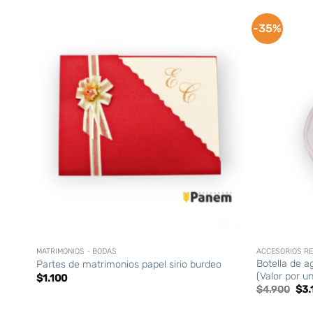
-35%
+
+
MATRIMONIOS - BODAS
ACCESORIOS RE
Botella de a
Partes de matrimonios papel sirio burdeo
(Valor por u
$
1.100
El
$
4.900
$
3.
pre
orig