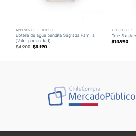
+
+
ACCESORIOS RELIGIOSOS
ARTÍCULOS REL
Botella de agua bendita Sagrada Familia
Cruz 5 estac
(Valor por unidad)
$
14.990
El
El
$
4.900
$
3.190
precio
precio
original
actual
era:
es:
$4.900.
$3.190.