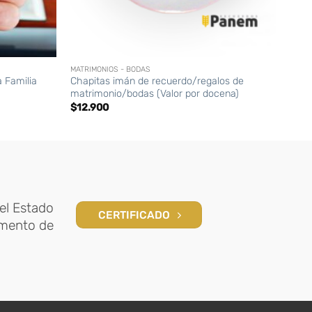
+
+
MATRIMONIOS - BODAS
ARTÍC
 Familia
Chapitas imán de recuerdo/regalos de
Llav
matrimonio/bodas (Valor por docena)
$
19.
$
12.900
el Estado
CERTIFICADO
amento de