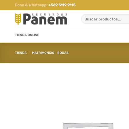
Saltar
Fono & Whatsapp:
+569 5119 9115
al
Buscar
contenido
por:
TIENDA ONLINE
TIENDA
/
MATRIMONIOS - BODAS