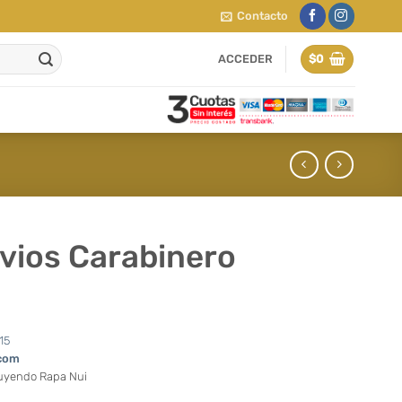
Contacto
ACCEDER
$
0
ovios Carabinero
15
com
luyendo Rapa Nui