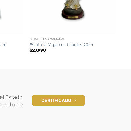
+
+
ESTATUILLAS MARIANAS
ARTÍC
Meda
12cm
Estatuilla Virgen de Lourdes 20cm
Jesú
$
27.990
$
35
el Estado
CERTIFICADO
amento de