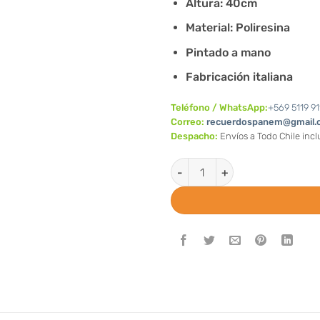
Altura: 40cm
Material: Poliresina
Pintado a mano
Fabricación italiana
Teléfono / WhatsApp:
+569 5119 91
Correo:
recuerdospanem@gmail.
Despacho:
Envíos a Todo Chile inc
Estatuilla Virgen de la Medall