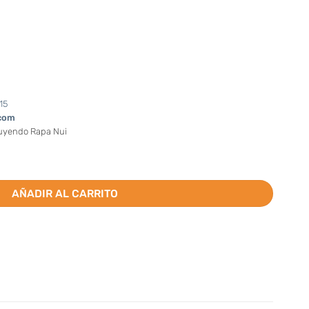
15
com
luyendo Rapa Nui
a Milagrosa 40cm cantidad
AÑADIR AL CARRITO