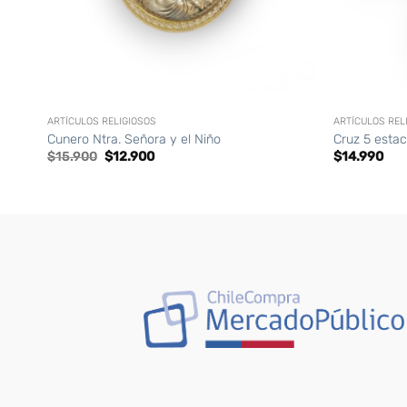
+
+
ARTÍCULOS RELIGIOSOS
ARTÍCULOS REL
Cunero Ntra. Señora y el Niño
Cruz 5 estac
El
El
$
15.900
$
12.900
$
14.990
precio
precio
original
actual
era:
es:
$15.900.
$12.900.