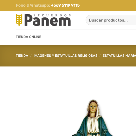
Saltar
Fono & Whatsapp:
+569 5119 9115
al
Buscar
contenido
por:
TIENDA ONLINE
TIENDA
/
IMÁGENES Y ESTATUILLAS RELIGIOSAS
/
ESTATUILLAS MARI