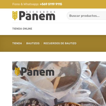
Saltar
Fono & Whatsapp:
+569 5119 9115
al
Buscar
contenido
por:
TIENDA ONLINE
TIENDA
/
BAUTIZOS
/
RECUERDOS DE BAUTIZO