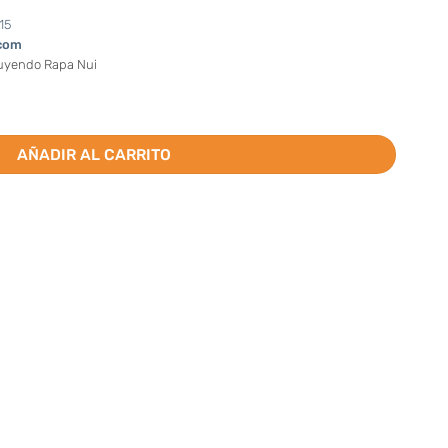
15
com
luyendo Rapa Nui
rjeta (valor por docena) cantidad
AÑADIR AL CARRITO