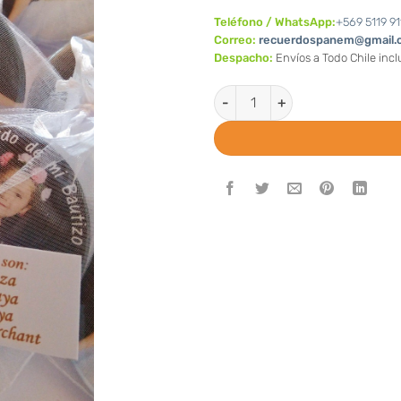
Teléfono / WhatsApp:
+569 5119 91
Correo:
recuerdospanem@gmail.
Despacho:
Envíos a Todo Chile inc
Chapita iman con foto y con ta