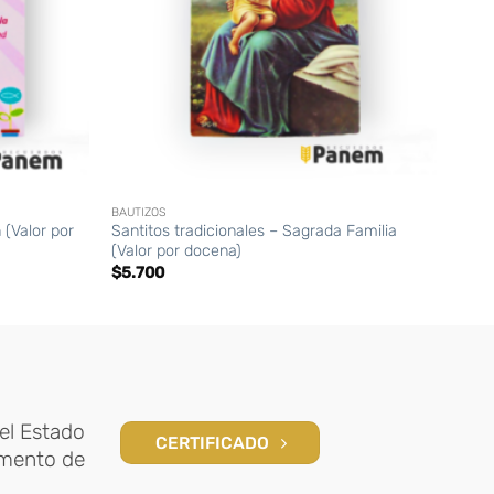
+
+
BAUTIZOS
BAUTI
(Valor por
Santitos tradicionales – Sagrada Familia
Llav
(Valor por docena)
$
12
$
5.700
el Estado
CERTIFICADO
amento de