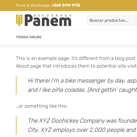
Saltar
Fono & Whatsapp:
+569 5119 9115
al
Buscar
contenido
por:
TIENDA ONLINE
This is an example page. It’s different from a blog pos
About page that introduces them to potential site visito
Hi there! I’m a bike messenger by day, asp
and I like piña coladas. (And gettin’ caught 
…or something like this:
The XYZ Doohickey Company was founded in
City, XYZ employs over 2,000 people and