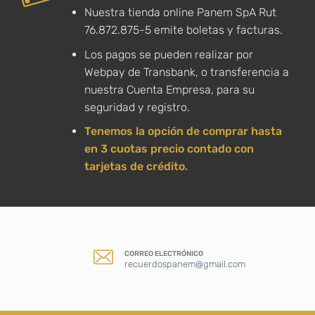
Nuestra tienda online Panem SpA Rut
76.872.875-5 emite boletas y facturas.
Los pagos se pueden realizar por
Webpay de Transbank, o transferencia a
nuestra Cuenta Empresa, para su
seguridad y registro.
Tenemos la opción de comprar hasta
en 3 cuotas precio contado con
tarjetas de crédito.
CORREO ELECTRÓNICO
recuerdospanem@gmail.com