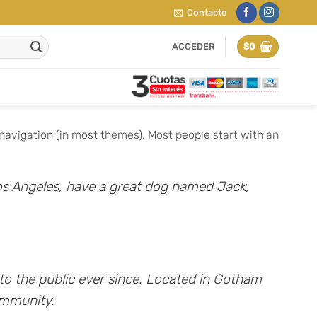
Contacto
ACCEDER
$
0
e navigation (in most themes). Most people start with an
n Los Angeles, have a great dog named Jack,
o the public ever since. Located in Gotham
ommunity.